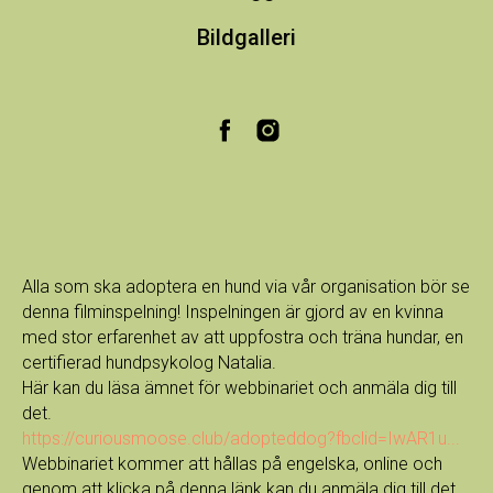
Bildgalleri
Alla som ska adoptera en hund via vår organisation bör se
denna filminspelning! Inspelningen är gjord av en kvinna
med stor erfarenhet av att uppfostra och träna hundar, en
certifierad hundpsykolog Natalia.
Här kan du läsa ämnet för webbinariet och anmäla dig till
det.
https://curiousmoose.club/adopteddog?fbclid=IwAR1u...
Webbinariet kommer att hållas på engelska, online och
genom att klicka på denna länk kan du anmäla dig till det.