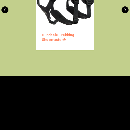
Hundsele Trekking
Showmaster®