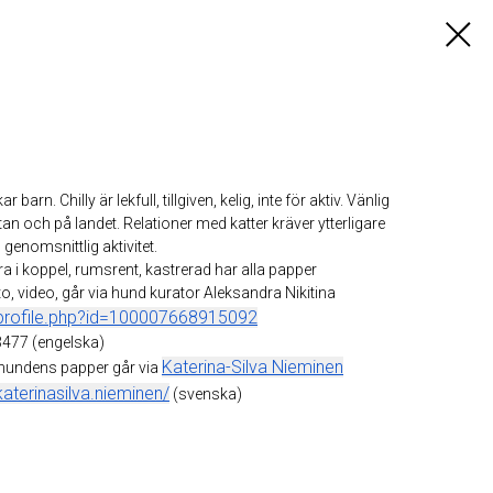
barn. Chilly är lekfull, tillgiven, kelig, inte för aktiv. Vänlig
an och på landet. Relationer med katter kräver ytterligare
, genomsnittlig aktivitet.
bra i koppel, rumsrent, kastrerad har alla papper
o, video, går via hund kurator Aleksandra Nikitina
profile.php?id=100007668915092
477 (engelska)
Katerina-Silva Nieminen
 hundens papper går via
terinasilva.nieminen/
(svenska)