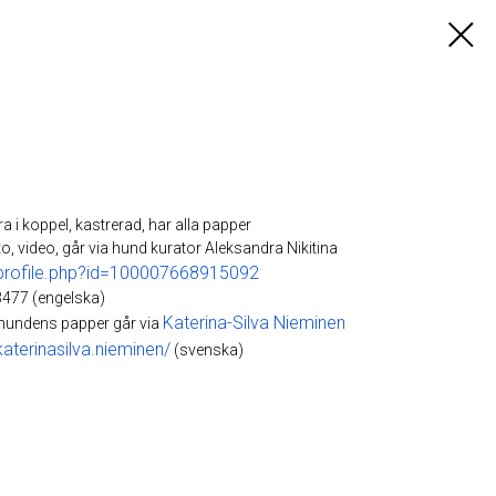
ra i koppel, kastrerad, har alla papper
o, video, går via hund kurator Aleksandra Nikitina
profile.php?id=100007668915092
477 (engelska)
Katerina-Silva Nieminen
 hundens papper går via
terinasilva.nieminen/
(svenska)