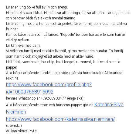
Lir är en ung pojke full av liv och energi.
Han är aktiv och lekfull. Han älskar att springa, älskar att träna, lär sig snabbt
och behöver både fysisk och mental träning.
Lir är vänlig mot alla hundar och är perfekt för en familj som redan har aktiva
hundar.
Kan bo både i stan och på landet. "Koppeln" behöver tränas eftersom han är
väldigt nyfiken.
Lir kan leva med barn.
Vi söker en familj med en aktiv livsstil, gärna med andra hundar. En familj
som har tid och möjlighet att arbeta med en aktiv hund.
Helt frisk, vaccinerad, har chip, bra i koppel, rumsrent, kastrerad har alla
papper
Alla frågor angående hunden, foto, video, går via hund kurator Aleksandra
Nikitina
https://www.facebook.com/profile.php?
id=100007668915092
hennes WhatsApp är +79265903477 (engelska)
Katerina-Silva
Alla frågor angående resan och hundens papper går via
Nieminen
https://www.facebook.com/katerinasilva.nieminen/
(svenska)
du kan skriva PM !!!