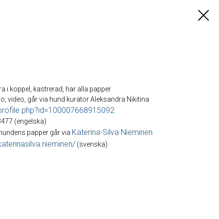
ra i koppel, kastrerad, har alla papper
o, video, går via hund kurator Aleksandra Nikitina
profile.php?id=100007668915092
477 (engelska)
Katerina-Silva Nieminen
 hundens papper går via
terinasilva.nieminen/
(svenska)