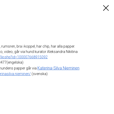
, rumsren, bra i koppel, har chip, har alla papper.
o, video, går via hund kurator Aleksandra Nikitina
file.php?id=100007668915092
477(engelska)
Katerina-Silva Nieminen
 hundens papper går via
inasilva.nieminen/
(svenska)