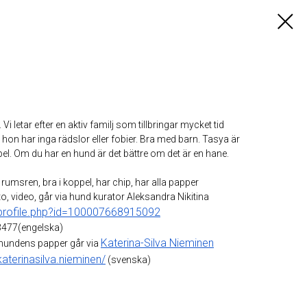
Vi letar efter en aktiv familj som tillbringar mycket tid
hon har inga rädslor eller fobier. Bra med barn. Tasya är
ppel. Om du har en hund är det bättre om det är en hane.
, rumsren, bra i koppel, har chip, har alla papper
o, video, går via hund kurator Aleksandra Nikitina
profile.php?id=100007668915092
477(engelska)
Katerina-Silva Nieminen
 hundens papper går via
terinasilva.nieminen/
(svenska)