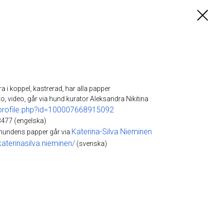
ra i koppel, kastrerad, har alla papper
o, video, går via hund kurator Aleksandra Nikitina
profile.php?id=100007668915092
477 (engelska)
Katerina-Silva Nieminen
 hundens papper går via
terinasilva.nieminen/
(svenska)