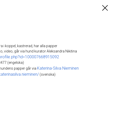
ra i koppel, kastrerad, har alla papper
o, video, går via hund kurator Aleksandra Nikitina
profile.php?id=100007668915092
477 (engelska)
Katerina-Silva Nieminen
 hundens papper går via
terinasilva.nieminen/
(svenska)